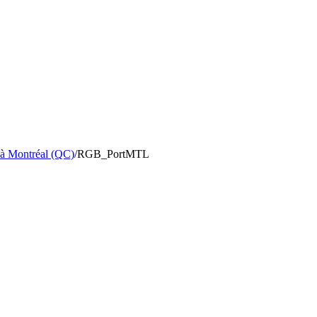
 à Montréal (QC)
/
RGB_PortMTL