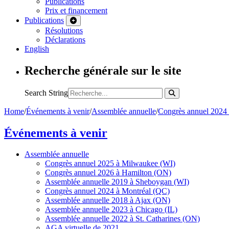
Publications
Prix et financement
Publications
Résolutions
Déclarations
English
Recherche générale sur le site
Search String
Home
/
Événements à venir
/
Assemblée annuelle
/
Congrès annuel 2024
Événements à venir
Assemblée annuelle
Congrès annuel 2025 à Milwaukee (WI)
Congrès annuel 2026 à Hamilton (ON)
Assemblée annuelle 2019 à Sheboygan (WI)
Congrès annuel 2024 à Montréal (QC)
Assemblée annuelle 2018 à Ajax (ON)
Assemblée annuelle 2023 à Chicago (IL)
Assemblée annuelle 2022 à St. Catharines (ON)
AGA virtuelle de 2021