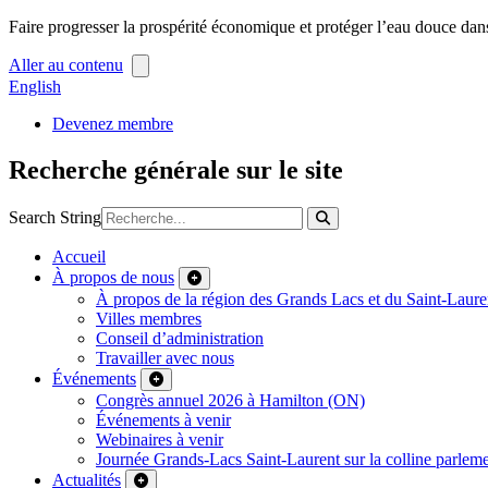
Faire progresser la prospérité économique et protéger l’eau douce dan
Aller au contenu
English
Devenez membre
Recherche générale sur le site
Search String
Accueil
À propos de nous
À propos de la région des Grands Lacs et du Saint-Laure
Villes membres
Conseil d’administration
Travailler avec nous
Événements
Congrès annuel 2026 à Hamilton (ON)
Événements à venir
Webinaires à venir
Journée Grands-Lacs Saint-Laurent sur la colline parleme
Actualités