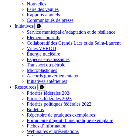
Nouvelles
Faire des vagues
Rapports annuels
Communiqués de presse
Initiatives
Service municipal d’adaptation et de résilience
Élements nutritifs
Collaboratif des Grands Lacs et du Saint-Laurent
Villes VERDD
Énergie nucléaire
Espèces envahissantes
Transport du pétrole
Microplastiques
Accords gouvernementaux
Initiatives antérieures
Ressources
Priorités fédérales 2024
Priorités fédérales 2023
Priorités politiques fédérales 2022
Bulletins
Répertoire de pratiques exemplaires
Formulaire d’ajout d’une pratique exemplaire
Fiches d’information
Webinaires et présentations