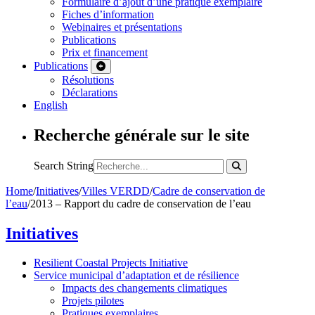
Formulaire d’ajout d’une pratique exemplaire
Fiches d’information
Webinaires et présentations
Publications
Prix et financement
Publications
Résolutions
Déclarations
English
Recherche générale sur le site
Search String
Home
/
Initiatives
/
Villes VERDD
/
Cadre de conservation de
l’eau
/
2013 – Rapport du cadre de conservation de l’eau
Initiatives
Resilient Coastal Projects Initiative
Service municipal d’adaptation et de résilience
Impacts des changements climatiques
Projets pilotes
Pratiques exemplaires