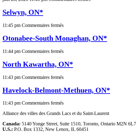
Trent
Lakes,
Selwyn, ON*
ON*
sur
11:45 pm
Commentaires fermés
Selwyn,
ON*
Otonabee-South Monaghan, ON*
sur
11:44 pm
Commentaires fermés
Otonabee-
South
North Kawartha, ON*
Monaghan,
ON*
sur
11:43 pm
Commentaires fermés
North
Kawartha,
Havelock-Belmont-Methuen, ON*
ON*
sur
11:43 pm
Commentaires fermés
Havelock-
Alliance des villes des Grands Lacs et du Saint-Laurent
Belmont-
Methuen,
Canada:
5140 Yonge Street, Suite 1510, Toronto, Ontario M2N 6L7
ON*
U.S.:
P.O. Box 1332, New Lenox, IL 60451