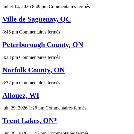
sur
juillet 14, 2026 8:49 pm
Commentaires fermés
Ville
de
Ville de Saguenay, QC
Saint-
Lambert,
sur
8:45 pm
Commentaires fermés
QC
Ville
de
Peterborough County, ON
Saguenay,
QC
sur
8:38 pm
Commentaires fermés
Peterborough
County,
Norfolk County, ON
ON
sur
8:32 pm
Commentaires fermés
Norfolk
County,
Allouez, WI
ON
sur
juin 29, 2026 1:26 pm
Commentaires fermés
Allouez,
WI
Trent Lakes, ON*
sur
juin 28, 2026 11:45 pm
Commentaires fermés