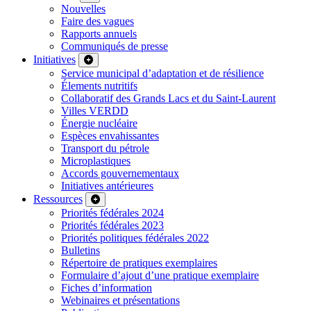
Nouvelles
Faire des vagues
Rapports annuels
Communiqués de presse
Initiatives
Service municipal d’adaptation et de résilience
Élements nutritifs
Collaboratif des Grands Lacs et du Saint-Laurent
Villes VERDD
Énergie nucléaire
Espèces envahissantes
Transport du pétrole
Microplastiques
Accords gouvernementaux
Initiatives antérieures
Ressources
Priorités fédérales 2024
Priorités fédérales 2023
Priorités politiques fédérales 2022
Bulletins
Répertoire de pratiques exemplaires
Formulaire d’ajout d’une pratique exemplaire
Fiches d’information
Webinaires et présentations