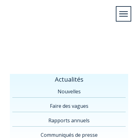
Home
/
Actualités
/
Communiqués de
presse
/
Federal Highway Administration press
release v5 1.14.22
Actualités
Nouvelles
Faire des vagues
Rapports annuels
Communiqués de presse