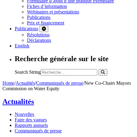
Formulaire d’ajout d’une pratique exemplaire
Fiches d’information
Webinaires et présentations
Publications
Prix et financement
Publications
Résolutions
Déclarations
English
Recherche générale sur le site
Search String
Home
/
Actualités
/
Communiqués de presse
/
New Co-Chairs Mayors
Commission on Water Equity
Actualités
Nouvelles
Faire des vagues
Rapports annuels
Communiqués de presse