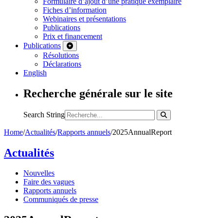
Formulaire d’ajout d’une pratique exemplaire
Fiches d’information
Webinaires et présentations
Publications
Prix et financement
Publications
Résolutions
Déclarations
English
Recherche générale sur le site
Search String
Home
/
Actualités
/
Rapports annuels
/
2025AnnualReport
Actualités
Nouvelles
Faire des vagues
Rapports annuels
Communiqués de presse