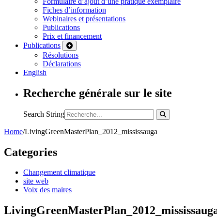
Formulaire d’ajout d’une pratique exemplaire
Fiches d’information
Webinaires et présentations
Publications
Prix et financement
Publications
Résolutions
Déclarations
English
Recherche générale sur le site
Search String
Home
/
LivingGreenMasterPlan_2012_mississauga
Categories
Changement climatique
site web
Voix des maires
LivingGreenMasterPlan_2012_mississaug