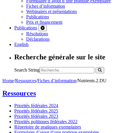
Formulaire d’ajout d’une pratique exemplaire
Fiches d’information
Webinaires et présentations
Publications
Prix et financement
Publications
Résolutions
Déclarations
English
Recherche générale sur le site
Search String
Home
/
Ressources
/
Fiches d’information
/
Nutrients.2.DU
Ressources
Priorités fédérales 2024
Priorités fédérales 2025
Priorités fédérales 2023
Priorités politiques fédérales 2022
Répertoire de pratiques exemplaires
Formulaire d’ajout d’une pratique exemplaire