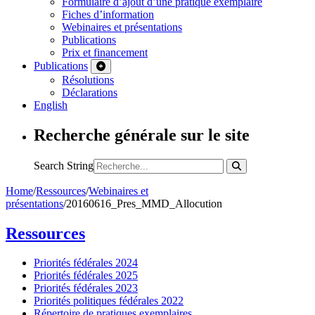
Formulaire d’ajout d’une pratique exemplaire
Fiches d’information
Webinaires et présentations
Publications
Prix et financement
Publications
Résolutions
Déclarations
English
Recherche générale sur le site
Search String
Home
/
Ressources
/
Webinaires et
présentations
/
20160616_Pres_MMD_Allocution
Ressources
Priorités fédérales 2024
Priorités fédérales 2025
Priorités fédérales 2023
Priorités politiques fédérales 2022
Répertoire de pratiques exemplaires