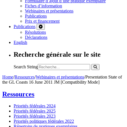
Formulaire d’ajout d’une pratique exemplaire
Fiches d’information
Webinaires et présentations
Publications
Prix et financement
Publications
Résolutions
Déclarations
English
Recherche générale sur le site
Search String
Home
/
Ressources
/
Webinaires et présentations
/
Presentation State of
the GL Coasts 16 June 2011 JM [Compatibility Mode]
Ressources
Priorités fédérales 2024
Priorités fédérales 2025
Priorités fédérales 2023
Priorités politiques fédérales 2022
Répertoire de pratiques exemplaires