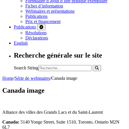
Formulaire d’ajout d’une pratique exemplaire
Fiches d’information
Webinaires et présentations
Publications
Prix et financement
Publications
Résolutions
Déclarations
English
Recherche générale sur le site
Search String
Home
/
Série de webinaires
/
Canada image
Canada image
Alliance des villes des Grands Lacs et du Saint-Laurent
Canada:
5140 Yonge Street, Suite 1510, Toronto, Ontario M2N
6L7