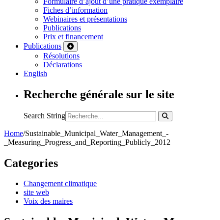
Formulaire d’ajout d’une pratique exemplaire
Fiches d’information
Webinaires et présentations
Publications
Prix et financement
Publications
Résolutions
Déclarations
English
Recherche générale sur le site
Search String
Home
/
Sustainable_Municipal_Water_Management_-
_Measuring_Progress_and_Reporting_Publicly_2012
Categories
Changement climatique
site web
Voix des maires