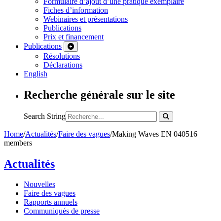
Formulaire d’ajout d’une pratique exemplaire
Fiches d’information
Webinaires et présentations
Publications
Prix et financement
Publications
Résolutions
Déclarations
English
Recherche générale sur le site
Search String
Home
/
Actualités
/
Faire des vagues
/
Making Waves EN 040516
members
Actualités
Nouvelles
Faire des vagues
Rapports annuels
Communiqués de presse