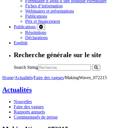
Formulaire d’ajout d’une pratique exemplaire
Fiches d’information
Webinaires et présentations
Publications
Prix et financement
Publications
Résolutions
Déclarations
English
Recherche générale sur le site
Search String
Home
/
Actualités
/
Faire des vagues
/
MakingWaves_072215
Actualités
Nouvelles
Faire des vagues
Rapports annuels
Communiqués de presse