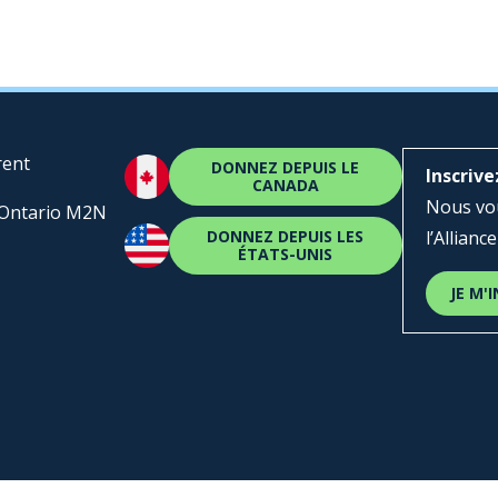
rent
DONNEZ DEPUIS LE
Inscrive
CANADA
Nous vou
, Ontario M2N
DONNEZ DEPUIS LES
l’Alliance
ÉTATS-UNIS
JE M'I