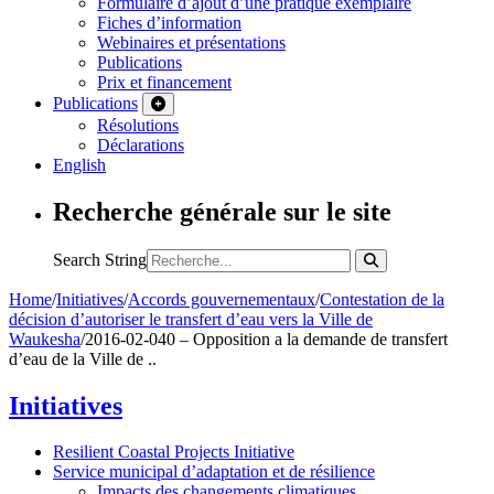
Formulaire d’ajout d’une pratique exemplaire
Fiches d’information
Webinaires et présentations
Publications
Prix et financement
Publications
Résolutions
Déclarations
English
Recherche générale sur le site
Search String
Home
/
Initiatives
/
Accords gouvernementaux
/
Contestation de la
décision d’autoriser le transfert d’eau vers la Ville de
Waukesha
/
2016-02-040 – Opposition a la demande de transfert
d’eau de la Ville de ..
Initiatives
Resilient Coastal Projects Initiative
Service municipal d’adaptation et de résilience
Impacts des changements climatiques