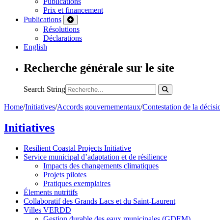
Publications
Prix et financement
Publications
Résolutions
Déclarations
English
Recherche générale sur le site
Search String
Home
/
Initiatives
/
Accords gouvernementaux
/
Contestation de la décisi
Initiatives
Resilient Coastal Projects Initiative
Service municipal d’adaptation et de résilience
Impacts des changements climatiques
Projets pilotes
Pratiques exemplaires
Élements nutritifs
Collaboratif des Grands Lacs et du Saint-Laurent
Villes VERDD
Gestion durable des eaux municipales (GDEM)