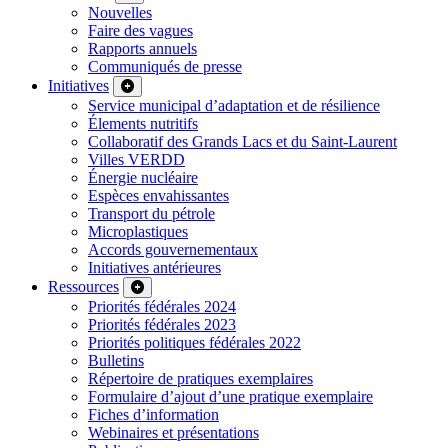
Nouvelles
Faire des vagues
Rapports annuels
Communiqués de presse
Initiatives
Service municipal d’adaptation et de résilience
Élements nutritifs
Collaboratif des Grands Lacs et du Saint-Laurent
Villes VERDD
Énergie nucléaire
Espèces envahissantes
Transport du pétrole
Microplastiques
Accords gouvernementaux
Initiatives antérieures
Ressources
Priorités fédérales 2024
Priorités fédérales 2023
Priorités politiques fédérales 2022
Bulletins
Répertoire de pratiques exemplaires
Formulaire d’ajout d’une pratique exemplaire
Fiches d’information
Webinaires et présentations