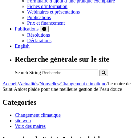
Formulaire d’ajout d’une pratique exemplaire
Fiches d’information
Webinaires et présentations
Publications
Prix et financement
Publications
Résolutions
Déclarations
English
Recherche générale sur le site
Search String
Accueil
/
Actualités
/
Nouvelles
/
Changement climatique
/
Le maire de
Saint-Anicet plaide pour une meilleure gestion de l’eau douce
Categories
Changement climatique
site web
Voix des maires