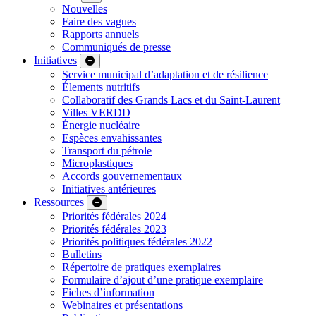
Nouvelles
Faire des vagues
Rapports annuels
Communiqués de presse
Initiatives
Service municipal d’adaptation et de résilience
Élements nutritifs
Collaboratif des Grands Lacs et du Saint-Laurent
Villes VERDD
Énergie nucléaire
Espèces envahissantes
Transport du pétrole
Microplastiques
Accords gouvernementaux
Initiatives antérieures
Ressources
Priorités fédérales 2024
Priorités fédérales 2023
Priorités politiques fédérales 2022
Bulletins
Répertoire de pratiques exemplaires
Formulaire d’ajout d’une pratique exemplaire
Fiches d’information
Webinaires et présentations