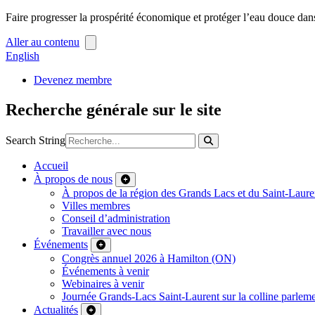
Faire progresser la prospérité économique et protéger l’eau douce dan
Aller au contenu
English
Devenez membre
Recherche générale sur le site
Search String
Accueil
À propos de nous
À propos de la région des Grands Lacs et du Saint-Laure
Villes membres
Conseil d’administration
Travailler avec nous
Événements
Congrès annuel 2026 à Hamilton (ON)
Événements à venir
Webinaires à venir
Journée Grands-Lacs Saint-Laurent sur la colline parleme
Actualités