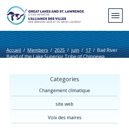
Accueil
/
Members
/
2025
/
juin
/
17
/
Bad River
Band of the Lake Superior Tribe of Chippewa
Indians, WI*
Categories
Changement climatique
site web
Voix des maires