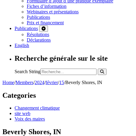
Formulaire d’ajout d’une pratique exemplaire
Fiches d’information
Webinaires et présentations
Publications
Prix et financement
Publications
Résolutions
Déclarations
English
Recherche générale sur le site
Search String
Home
/
Members
/
2024
/
février
/
15
/
Beverly Shores, IN
Categories
Changement climatique
site web
Voix des maires
Beverly Shores, IN