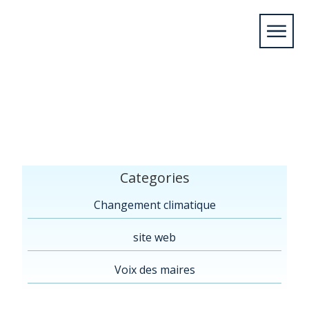
Home
/
Members
/
2025
/
octobre
/
04
/
Carroll,
NY*
Categories
Changement climatique
site web
Voix des maires