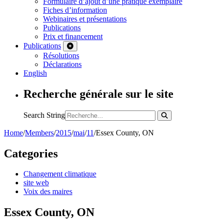
Formulaire d’ajout d’une pratique exemplaire
Fiches d’information
Webinaires et présentations
Publications
Prix et financement
Publications
Résolutions
Déclarations
English
Recherche générale sur le site
Search String
Home
/
Members
/
2015
/
mai
/
11
/
Essex County, ON
Categories
Changement climatique
site web
Voix des maires
Essex County, ON