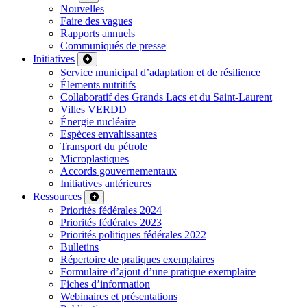
Nouvelles
Faire des vagues
Rapports annuels
Communiqués de presse
Initiatives
Service municipal d’adaptation et de résilience
Élements nutritifs
Collaboratif des Grands Lacs et du Saint-Laurent
Villes VERDD
Énergie nucléaire
Espèces envahissantes
Transport du pétrole
Microplastiques
Accords gouvernementaux
Initiatives antérieures
Ressources
Priorités fédérales 2024
Priorités fédérales 2023
Priorités politiques fédérales 2022
Bulletins
Répertoire de pratiques exemplaires
Formulaire d’ajout d’une pratique exemplaire
Fiches d’information
Webinaires et présentations