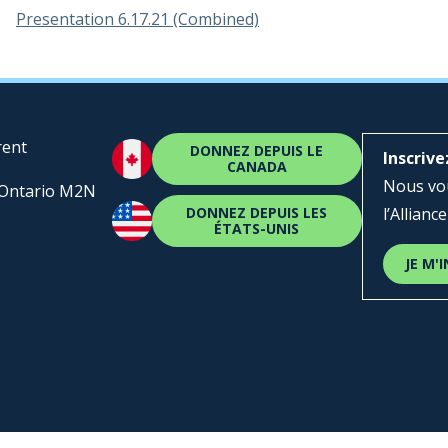
Presentation 6.17.21 (Combined)
rent
DONNEZ DEPUIS LE
Inscrive
CANADA
Nous vou
, Ontario M2N
DONNEZ DEPUIS LES
l’Alliance
ÉTATS-UNIS
JE M'I