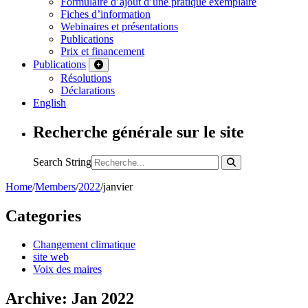
Formulaire d’ajout d’une pratique exemplaire
Fiches d’information
Webinaires et présentations
Publications
Prix et financement
Publications
Résolutions
Déclarations
English
Recherche générale sur le site
Search String
Home
/
Members
/
2022
/
janvier
Categories
Changement climatique
site web
Voix des maires
Archive: Jan 2022