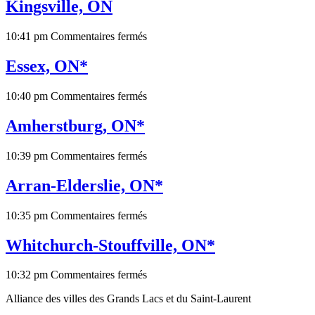
ON
Kingsville, ON
sur
10:41 pm
Commentaires fermés
Kingsville,
ON
Essex, ON*
sur
10:40 pm
Commentaires fermés
Essex,
ON*
Amherstburg, ON*
sur
10:39 pm
Commentaires fermés
Amherstburg,
ON*
Arran-Elderslie, ON*
sur
10:35 pm
Commentaires fermés
Arran-
Elderslie,
Whitchurch-Stouffville, ON*
ON*
sur
10:32 pm
Commentaires fermés
Whitchurch-
Alliance des villes des Grands Lacs et du Saint-Laurent
Stouffville,
ON*