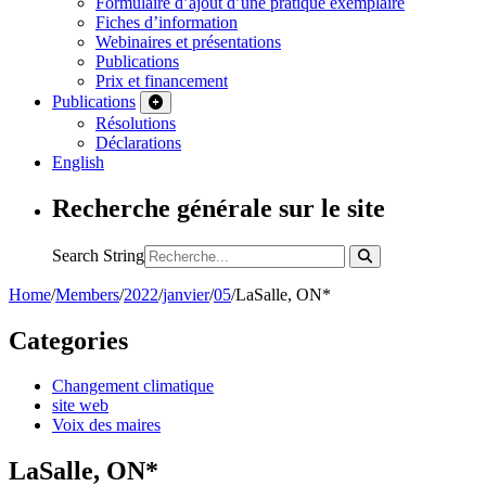
Formulaire d’ajout d’une pratique exemplaire
Fiches d’information
Webinaires et présentations
Publications
Prix et financement
Publications
Résolutions
Déclarations
English
Recherche générale sur le site
Search String
Home
/
Members
/
2022
/
janvier
/
05
/
LaSalle, ON*
Categories
Changement climatique
site web
Voix des maires
LaSalle, ON*