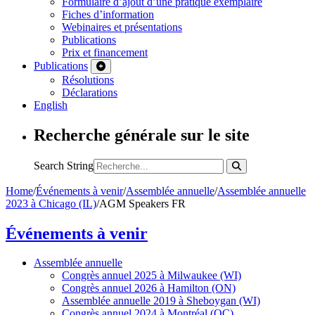
Formulaire d’ajout d’une pratique exemplaire
Fiches d’information
Webinaires et présentations
Publications
Prix et financement
Publications
Résolutions
Déclarations
English
Recherche générale sur le site
Search String
Home
/
Événements à venir
/
Assemblée annuelle
/
Assemblée annuelle
2023 à Chicago (IL)
/
AGM Speakers FR
Événements à venir
Assemblée annuelle
Congrès annuel 2025 à Milwaukee (WI)
Congrès annuel 2026 à Hamilton (ON)
Assemblée annuelle 2019 à Sheboygan (WI)
Congrès annuel 2024 à Montréal (QC)