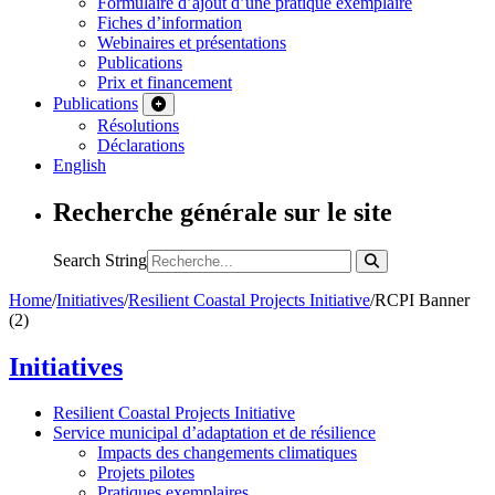
Formulaire d’ajout d’une pratique exemplaire
Fiches d’information
Webinaires et présentations
Publications
Prix et financement
Publications
Résolutions
Déclarations
English
Recherche générale sur le site
Search String
Home
/
Initiatives
/
Resilient Coastal Projects Initiative
/
RCPI Banner
(2)
Initiatives
Resilient Coastal Projects Initiative
Service municipal d’adaptation et de résilience
Impacts des changements climatiques
Projets pilotes
Pratiques exemplaires